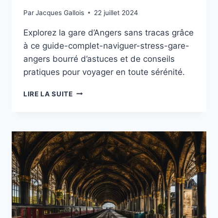
Par
Jacques Gallois
22 juillet 2024
Explorez la gare d’Angers sans tracas grâce
à ce guide-complet-naviguer-stress-gare-
angers bourré d’astuces et de conseils
pratiques pour voyager en toute sérénité.
GUIDE
LIRE LA SUITE
COMPLET
POUR
NAVIGUER
SANS
STRESS
À
LA
GARE
D’ANGERS
:
ASTUCES
ET