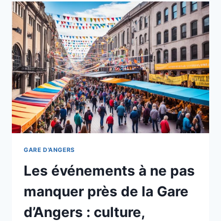
FAMILLE
DEPUIS
LA
GARE
D’ANGERS
:
CONSEILS
POUR
RENDRE
LE
TRAJET
PLUS
FACILE
GARE D'ANGERS
Les événements à ne pas
manquer près de la Gare
d’Angers : culture,