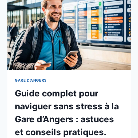
PRÈS
DE
LA
GARE
D’ANGERS
:
CULTURE,
DIVERTISSEMENT
ET
PLUS
ENCORE
!
GARE D'ANGERS
Guide complet pour
naviguer sans stress à la
Gare d’Angers : astuces
et conseils pratiques.