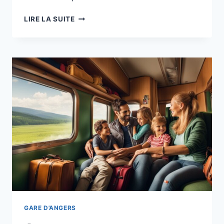
EXPLOREZ
LIRE LA SUITE
L’ARCHITECTURE
REMARQUABLE
DE
LA
GARE
D’ANGERS
:
UN
VOYAGE
DANS
LE
TEMPS
GARE D'ANGERS