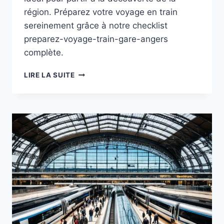
région. Préparez votre voyage en train
sereinement grâce à notre checklist
preparez-voyage-train-gare-angers
complète.
PRÉPAREZ-
LIRE LA SUITE
VOUS
À
VOTRE
VOYAGE
EN
TRAIN
DEPUIS
LA
GARE
D’ANGERS
:
CHECKLIST
POUR
UN